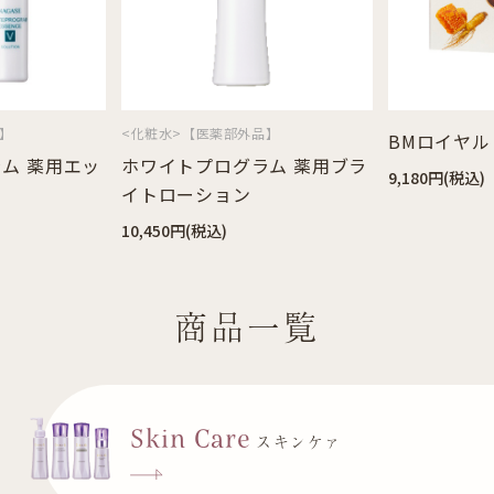
】
BMロイヤル
BMロイヤル
ム 薬用ブラ
9,180円(税込)
5,724円(税込)
商品一覧
Skin Care
スキンケァ