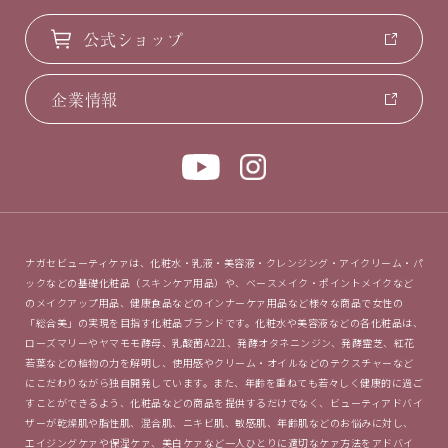
公式ショップ
企業情報
ナガセビューティケァは、化粧水・乳液・美容液・クレンジング・アイクリーム・パ
ックなどの基礎化粧品（スキンケア用品）や、ベースメイク・ポイントメイクなど
のメイクアップ用品、健康食品などのインナーケァ用品など様々な商品で女性の
「総合美」の実現を目指す化粧品ブランドです。化粧水や美容液などの各化粧品は、
ローズマリーやヤマモモ酵母、乳酸菌A221、発酵オタネニンジン、発酵霊芝、紅花
若葉などの植物の力を解明し、使用感やクリーム・オイルなどのテクスチャーなど
にこだわりながら独自開発しています。また、年齢を重ねても若々しく健康的に過ご
すことができるよう、化粧品などの商品を提供するだけでなく、ビューティアドバイ
ザーが乾燥肌や脂性肌、混合肌、ニキビ肌、敏感肌、年齢肌などのお悩みに対し、
エイジングケァや保湿ケァ、美白ケァなど一人ひとりに適切なケァ方法をアドバイ