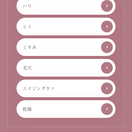
ハリ
シミ
くすみ
毛穴
エイジングケァ
乾燥