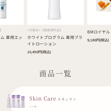
】
BMロイヤル
BMロイヤル
ム 薬用ブラ
9,180円(税込)
5,724円(税込)
商品一覧
Skin Care
スキンケァ