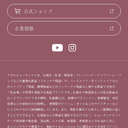
公式ショップ
企業情報
ナガセビューティケァは、化粧水・乳液・美容液・クレンジング・アイクリーム・パ
ックなどの基礎化粧品（スキンケア用品）や、ベースメイク・ポイントメイクなど
のメイクアップ用品、健康食品などのインナーケァ用品など様々な商品で女性の
「総合美」の実現を目指す化粧品ブランドです。化粧水や美容液などの各化粧品は、
ローズマリーやヤマモモ酵母、乳酸菌A221、発酵オタネニンジン、発酵霊芝、紅花
若葉などの植物の力を解明し、使用感やクリーム・オイルなどのテクスチャーなど
にこだわりながら独自開発しています。また、年齢を重ねても若々しく健康的に過ご
すことができるよう、化粧品などの商品を提供するだけでなく、ビューティアドバイ
ザーが乾燥肌や脂性肌、混合肌、ニキビ肌、敏感肌、年齢肌などのお悩みに対し、
エイジングケァや保湿ケァ、美白ケァなど一人ひとりに適切なケァ方法をアドバイ