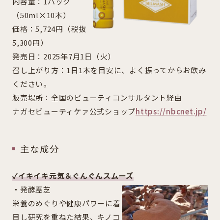
内容量：1パック
（50ml×10本）
価格：5,724円（税抜
5,300円）
発売日：2025年7月1日（火）
召し上がり方：1日1本を目安に、よく振ってからお飲み
ください。
販売場所：全国のビューティコンサルタント経由
ナガセビューティケァ公式ショップ
https://nbcnet.jp/
主な成分
✓イキイキ元気＆ぐんぐんスムーズ
・発酵霊芝
栄養のめぐりや健康パワーに着
目し研究を重ねた結果、キノコ