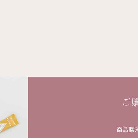
ご
商品購